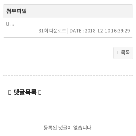
첨부파일
1_국회의원 종합의정활동 평가결과더 좋은 정치위원회.pdf
(
31회 다운로드 | DATE : 2018-12-10 16:39:29
목록
댓글목록
등록된 댓글이 없습니다.