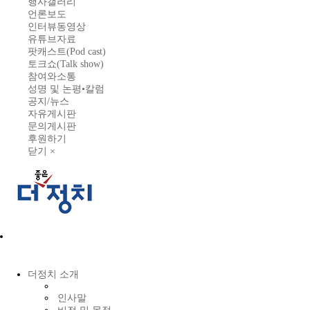
행사갤러리
언론보도
인터뷰동영상
유튜브자료
팟캐스트(Pod cast)
토크쇼(Talk show)
참여와소통
성명 및 논평•칼럼
공지/뉴스
자유게시판
문의게시판
후원하기
닫기 ×
더정치 소개
인사말