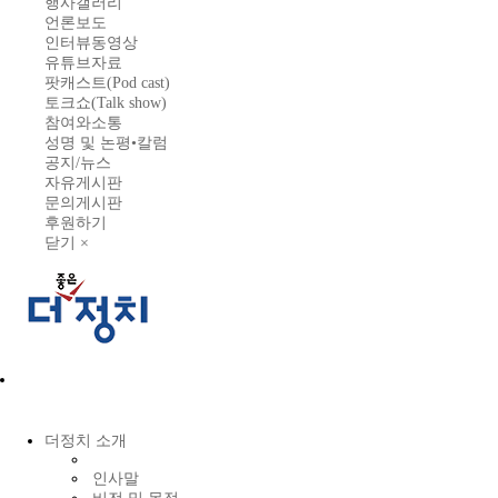
행사갤러리
언론보도
인터뷰동영상
유튜브자료
팟캐스트(Pod cast)
토크쇼(Talk show)
참여와소통
성명 및 논평•칼럼
공지/뉴스
자유게시판
문의게시판
후원하기
닫기 ×
더정치 소개
인사말