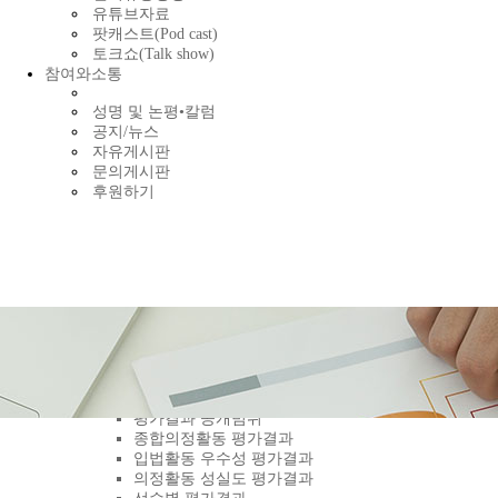
유튜브자료
팟캐스트(Pod cast)
토크쇼(Talk show)
참여와소통
성명 및 논평•칼럼
공지/뉴스
자유게시판
문의게시판
후원하기
평가결과 자료 및 정보
평가결과 공개범위
종합의정활동 평가결과
입법활동 우수성 평가결과
의정활동 성실도 평가결과