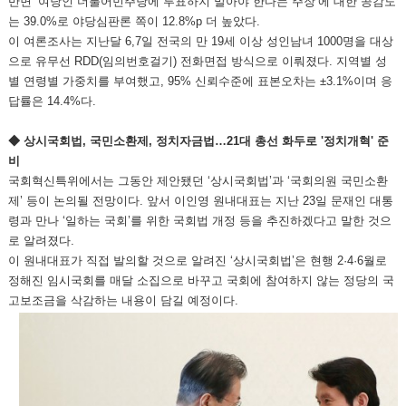
반면 ‘여당인 더불어민주당에 투표하지 말아야 한다는 주장’에 대한 공감도
는 39.0%로 야당심판론 쪽이 12.8%p 더 높았다.
이 여론조사는 지난달 6,7일 전국의 만 19세 이상 성인남녀 1000명을 대상
으로 유무선 RDD(임의번호걸기) 전화면접 방식으로 이뤄졌다. 지역별 성
별 연령별 가중치를 부여했고, 95% 신뢰수준에 표본오차는 ±3.1%이며 응
답률은 14.4%다.
◆
상시국회법, 국민소환제, 정치자금법…21대 총선 화두로 '정치개혁' 준
비
국회혁신특위에서는 그동안 제안됐던 ‘상시국회법’과 ‘국회의원 국민소환
제’ 등이 논의될 전망이다. 앞서 이인영 원내대표는 지난 23일 문재인 대통
령과 만나 ‘일하는 국회’를 위한 국회법 개정 등을 추진하겠다고 말한 것으
로 알려졌다.
이 원내대표가 직접 발의할 것으로 알려진 ‘상시국회법’은 현행 2·4·6월로
정해진 임시국회를 매달 소집으로 바꾸고 국회에 참여하지 않는 정당의 국
고보조금을 삭감하는 내용이 담길 예정이다.