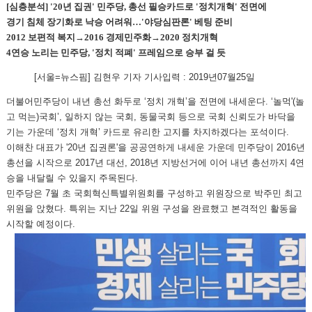
[심층분석] '20년 집권' 민주당, 총선 필승카드로 '정치개혁' 전면에
경기 침체 장기화로 낙승 어려워…'야당심판론' 베팅 준비
2012 보편적 복지→2016 경제민주화→2020 정치개혁
4연승 노리는 민주당, '정치 적폐' 프레임으로 승부 걸 듯
[서울=뉴스핌] 김현우 기자 기사입력 : 2019년07월25일
더불어민주당이 내년 총선 화두로 ‘정치 개혁’을 전면에 내세운다. ‘놀먹'(놀
고 먹는)국회’, 일하지 않는 국회, 동물국회 등으로 국회 신뢰도가 바닥을
기는 가운데 ‘정치 개혁’ 카드로 유리한 고지를 차지하겠다는 포석이다.
이해찬 대표가 '20년 집권론'을 공공연하게 내세운 가운데 민주당이 2016년
총선을 시작으로 2017년 대선, 2018년 지방선거에 이어 내년 총선까지 4연
승을 내달릴 수 있을지 주목된다.
민주당은 7월 초 국회혁신특별위원회를 구성하고 위원장으로 박주민 최고
위원을 앉혔다. 특위는 지난 22일 위원 구성을 완료했고 본격적인 활동을
시작할 예정이다.