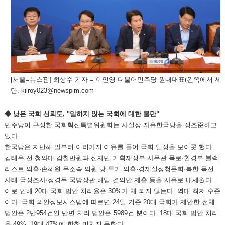
[서울=뉴스핌] 최상수 기자 = 이인영 더불어민주당 원내대표(왼쪽에서 세
단. kilroy023@newspim.com
◆ 낮은 국회 신뢰도, "일하지 않는 국회에 대한 불만"
민주당이 구성한 국회혁신특별위원회는 사실상 자유한국당을 정조준하고
있다.
한국당은 지난해 말부터 여러가지 이유를 들어 국회 일정을 보이콧 했다.
김태우 전 청와대 감찰반원과 신재민 기획재정부 사무관 폭로·환경부 블랙
리스트 의혹·손혜원 무소속 의원 땅 투기 의혹·경제실정청문회·북한 목선
사태 국정조사·정경두 국방장관 해임 결의안 제출 등을 사유로 내세웠다.
이로 인해 20대 국회 법안 처리율은 30%가 채 되지 않는다. 역대 최저 수준
이다. 국회 의안정보시스템에 따르면 24일 기준 20대 국회가 제안한 전체
법안은 2만954건인 반면 처리 법안은 5989건 뿐이다. 18대 국회 법안 처리
율 49%, 19대 47%에 한참 미치지 못한다.