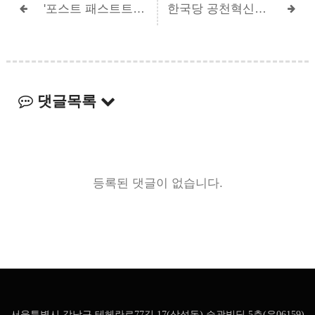
'포스트 패스트트랙'…새 정치개혁·사법개혁 특위 닻 올려
한국당 공천혁신안 만든 신상진 신정치특위장 인터뷰
댓글목록
등록된 댓글이 없습니다.
서울특별시 강남구 테헤란로77길 17(삼성동) 승광빌딩 5층(우06159)