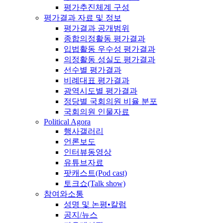
평가추진체계 구성
평가결과 자료 및 정보
평가결과 공개범위
종합의정활동 평가결과
입법활동 우수성 평가결과
의정활동 성실도 평가결과
선수별 평가결과
비례대표 평가결과
광역시도별 평가결과
정당별 국회의원 비율 분포
국회의원 인물자료
Political Agora
행사갤러리
언론보도
인터뷰동영상
유튜브자료
팟캐스트(Pod cast)
토크쇼(Talk show)
참여와소통
성명 및 논평•칼럼
공지/뉴스