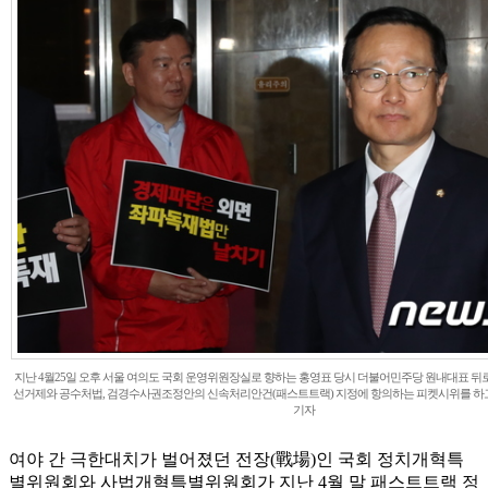
지난 4월25일 오후 서울 여의도 국회 운영위원장실로 향하는 홍영표 당시 더불어민주당 원내대표 
선거제와 공수처법, 검경수사권조정안의 신속처리안건(패스트트랙) 지정에 항의하는 피켓시위를 하고 있다
기자
여야 간 극한대치가 벌어졌던 전장(戰場)인 국회 정치개혁특
별위원회와 사법개혁특별위원회가 지난 4월 말 패스트트랙 정