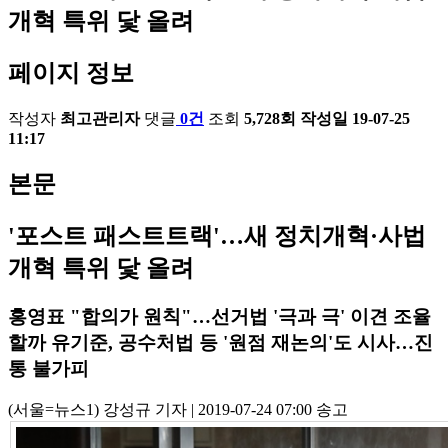
개혁 특위 닻 올려
페이지 정보
작성자
최고관리자
댓글
0건
조회
5,728회
작성일
19-07-25
11:17
본문
'포스트 패스트트랙'…새 정치개혁·사법
개혁 특위 닻 올려
홍영표 "합의가 원칙"…선거법 '극과 극' 이견 조율
할까 유기준, 공수처법 등 '원점 재논의'도 시사…진
통 불가피
(서울=뉴스1) 강성규 기자
|
2019-07-24 07:00 송고