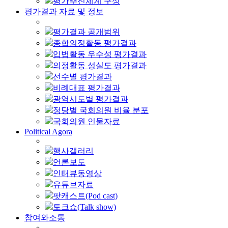
평가추진체계 구성
평가결과 자료 및 정보
평가결과 공개범위
종합의정활동 평가결과
입법활동 우수성 평가결과
의정활동 성실도 평가결과
선수별 평가결과
비례대표 평가결과
광역시도별 평가결과
정당별 국회의원 비율 분포
국회의원 인물자료
Political Agora
행사갤러리
언론보도
인터뷰동영상
유튜브자료
팟캐스트(Pod cast)
토크쇼(Talk show)
참여와소통