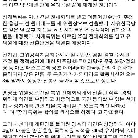
국 이후 약 3개월 만에 우여곡절 끝에 재개될 전망이다.
정개특위는 지난 23일 전체회의를 열고 더불어민주당이 추천
한 홍영표 전 원내대표를 새 위원장으로 선출됐다. 자유한국당
도 같은 날 오후 자신들 몫인 사개특위 위원장직에 유기준 의
원을 내정했다. 사개특위는 이르면 25일 전체회의를 열고 유
의원에 대한 선출안건을 의결할 예정이다.
선거법, 고위공직자범죄수사처 설치법안, 검찰·경찰 수사권
조정 등 쟁점법안에 대한 민주당·바른미래당·민주평화당·정의
당 등 애초 패스트트랙 공조 여야4당과 한국당간의 이견차가
좁혀지지 않은 만큼, 두 특위가 재개되더라도 활동시한인 오는
8월 말까지 상당한 진통이 불가피할 것으로 예상된다.
홍영표 위원장은 23일 특위 전체회의에서 선출된 직후 "광범
위하게 의견을 수렴하고 최종적으로 국민 동의할 수 있는 선거
법과 정치개혁 관련 법을 통과시킬 수 있도록 최선 다하겠
다"며 "정개특위는 합의를 원칙으로 하겠다"고 강조했다.
그러나 선거제 개편안을 둘러싼 양측의 이견은 상당하다. 여야
4당이 내놓은 안은 현행 국회의원 의석을 300석 유지하되 △비
례대표 의석 75석으로 확대 △연동률 50% 비례대표제 도입을