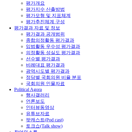
평가개요
평가지수 산출방법
평가모형 및 지표체계
평가추진체계 구성
평가결과 자료 및 정보
평가결과 공개범위
종합의정활동 평가결과
입법활동 우수성 평가결과
의정활동 성실도 평가결과
선수별 평가결과
비례대표 평가결과
광역시도별 평가결과
정당별 국회의원 비율 분포
국회의원 인물자료
Political Agora
행사갤러리
언론보도
인터뷰동영상
유튜브자료
팟캐스트(Pod cast)
토크쇼(Talk show)